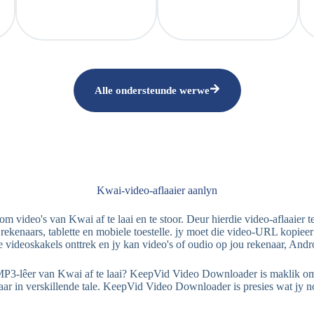
Alle ondersteunde werwe
Kwai-video-aflaaier aanlyn
 video's van Kwai af te laai en te stoor. Deur hierdie video-aflaaier t
kenaars, tablette en mobiele toestelle. jy moet die video-URL kopiee
 videoskakels onttrek en jy kan video's of oudio op jou rekenaar, Andro
r van Kwai af te laai? KeepVid Video Downloader is maklik om te geb
ar in verskillende tale. KeepVid Video Downloader is presies wat jy n