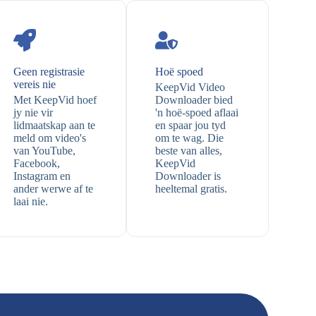
Geen registrasie
Hoë spoed
vereis nie
KeepVid Video
Met KeepVid hoef
Downloader bied
jy nie vir
'n hoë-spoed aflaai
lidmaatskap aan te
en spaar jou tyd
meld om video's
om te wag. Die
van YouTube,
beste van alles,
Facebook,
KeepVid
Instagram en
Downloader is
ander werwe af te
heeltemal gratis.
laai nie.