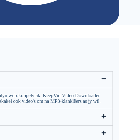
 aanlyn web-koppelvlak. KeepVid Video Downloader
skakel ook video's om na MP3-klanklêers as jy wil.