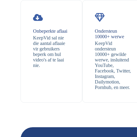
Onbeperkte aflaai
Ondersteun
10000+ werwe
KeepVid sal nie
die aantal aflaaie
KeepVid
vir gebruikers
ondersteun
beperk om hul
10000+ gewilde
video's af te laai
werwe, insluitend
nie.
YouTube,
Facebook, Twitter,
Instagram,
Dailymotion,
Pornhub, en meer.