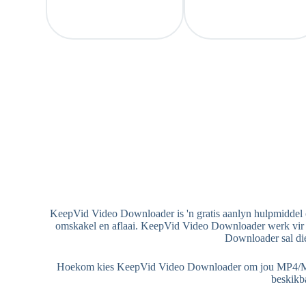
KeepVid Video Downloader is 'n gratis aanlyn hulpmiddel om
omskakel en aflaai. KeepVid Video Downloader werk vir re
Downloader sal die
Hoekom kies KeepVid Video Downloader om jou MP4/MP3-lêe
beskikba