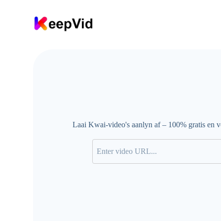
S
l
a
a
n
o
o
r
n
a
i
n
h
o
Laai Kwai-video's aanlyn af – 100% gratis en ve
u
d